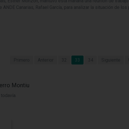
as, Esther Monzón, mantuvo esta mañana una reunión de trabajo 
 ANDE Canarias, Rafael García, para analizar la situación de los
Primero
Anterior
32
33
34
Siguiente
erro Montiu
todavía.