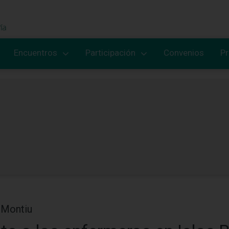
Encuentros
Participación
Convenios
P
 Montiu