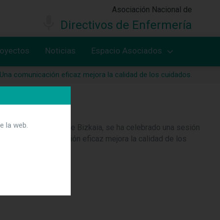
Asociación Nacional de
Directivos de Enfermería
royectos
Noticias
Espacio Asociados
Una comunicación eficaz mejora la calidad de los cuidados.
s.
e la web.
icial de Enfermería de Bizkaia, se ha celebrado una sesión
 que una comunicación eficaz mejora la calidad de los