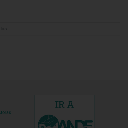
dos.
storas