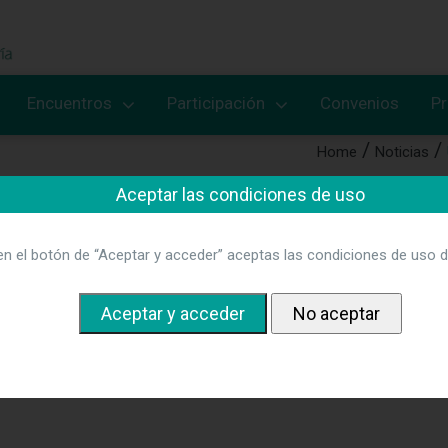
Encuentros
Participación
Convenios
P
Home
Noticias
Aceptar las condiciones de uso
mejora la calidad de los cuidado
en el botón de “Aceptar y acceder” aceptas las condiciones de uso d
rganizado por la vocal de ANDE en el País Vasco y el Colegio Of
ormativa para enfermeras y enfermeros gestores, conscientes de
uidados.
Mas información.