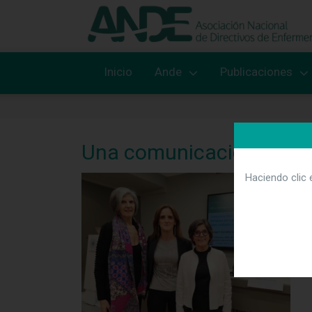
Inicio
Ande
Publicaciones
Una comunicación eficaz 
Haciendo clic 
O
f
c