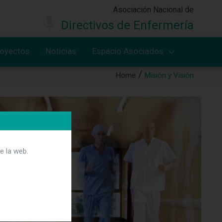
Asociación Nacional de
Directivos de Enfermería
royectos
Noticias
Espacio Asociados
Home
Misión y Visión
e la web.