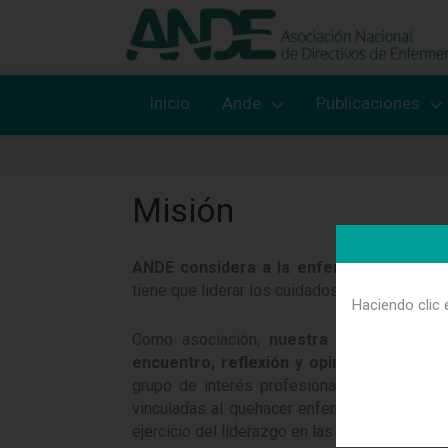
Inicio
Ande
Publicaciones
Misión
ANDE considera a la enfermera-o como la
tiene que liderar los cuidados enfermeros en 
Haciendo clic 
Como asociación,
nuestra misión es la
encuentro, reflexión y opinión en el actu
grupo de interés profesional al servicio d
vinculadas al quehacer enfermero, que son 
ejercicio del liderazgo en las organizaciones.