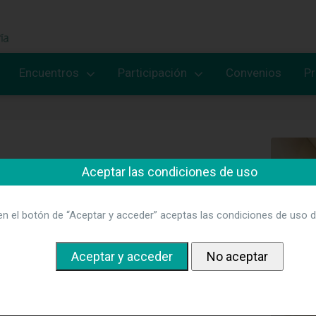
Encuentros
Participación
Convenios
P
Aceptar las condiciones de uso
 profesional clave e indiscutible
que debe y
las organizaciones del presente y del futuro.
en el botón de “Aceptar y acceder” aceptas las condiciones de uso d
 de conformar y mantener un foro plural de
al contexto sanitario y social.
Conformamos un
e enfermeras-os que ejercen funciones directivas
líderes de cuidados o que están interesadas en el