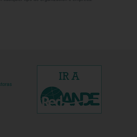
storas
s