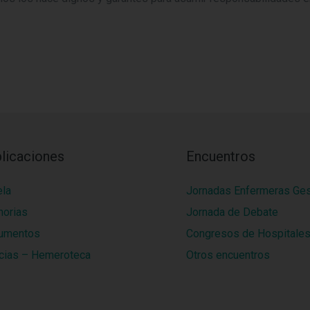
licaciones
Encuentros
ela
Jornadas Enfermeras Ge
orias
Jornada de Debate
umentos
Congresos de Hospitale
cias – Hemeroteca
Otros encuentros