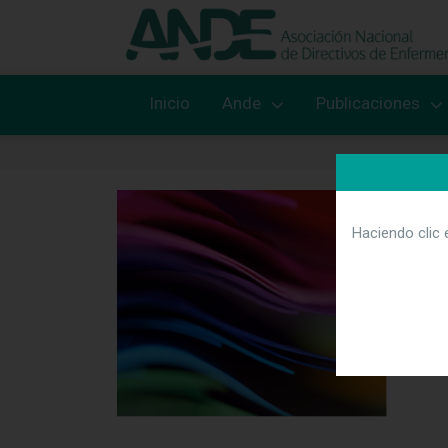
Inicio
Ande
Publicaciones
Este
toda
Haciendo clic 
lle
publ
y e
vínc
con 