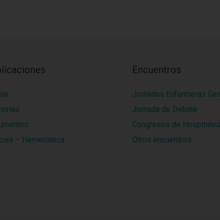
licaciones
Encuentros
ela
Jornadas Enfermeras Ge
orias
Jornada de Debate
umentos
Congresos de Hospitale
cias – Hemeroteca
Otros encuentros