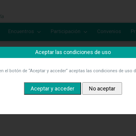
Encuentros
Participación
Convenios
P
Aceptar las condiciones de uso
 es un espacio dirigido a trasladar
s aquellas ofertas de empleo que
en el botón de “Aceptar y acceder” aceptas las condiciones de uso d
guen a ANDE. Las ofertas se
{"status":"Nothing found"}
ican con mero carácter informativo
sta asociación no tienen ningún
ulo, ni relación, ni responsabilidad
las ofertas que puedan recogerse.