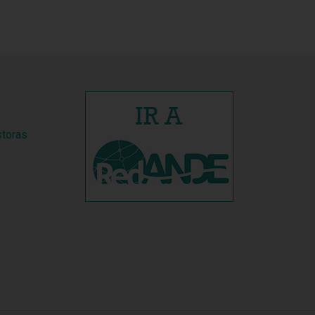
storas
s