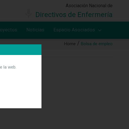
Asociación Nacional de
Directivos de Enfermería
royectos
Noticias
Espacio Asociados
Home
Bolsa de empleo
Ofertas
e la web.