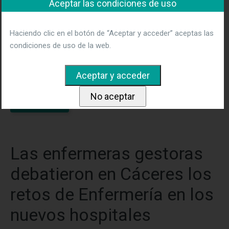
Aceptar las condiciones de uso
Casi un centenar de directivos de Enfermería de las 8
áreas sanitarias de Extremadura debatieron sobre la
Haciendo clic en el botón de “Aceptar y acceder” aceptas las
gestión de unos cuidados seguros, en una Jornada
condiciones de uso de la web.
organizada por la Asociación Nacional de Directivos de
Enfermería (ANDE) que se desarrolló el pasado viernes en
el Hospital de Mérida. (más…)
Leer más
Las enfermeras gestoras
debatieron en Cáceres los
retos de Enfermería en los
nuevos hospitales