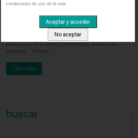
condiciones de uso de la web.
El marco de las competencias de enfermeras y
enfermeros gestores y líderes en cuidados de salud, es
el título del trabajo llevado a cabo y publicado por ANDE y
el Consejo General de Enfermería. Acceso ANDE al
documento completo. Acceso CGE a la resolución
publicada en BOE sobre competencias enfermeras
gestoras. Acceso…
Leer más
buscar