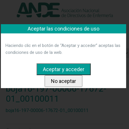
"Ver política"
*Acepto las condiciones
No aceptar y salir
Aceptar las condiciones de uso
Asociación Nacional de
Directivos de Enfermería
Haciendo clic en el botón de “Aceptar y acceder” aceptas las
condiciones de uso de la web.
Home
Bolsa de empleo
Convocatoria pública del Servicio
Andaluz de Salud
boja16-197-00006-17672-01_00100011
boja16-197-00006-17672-
01_00100011
boja16-197-00006-17672-01_00100011