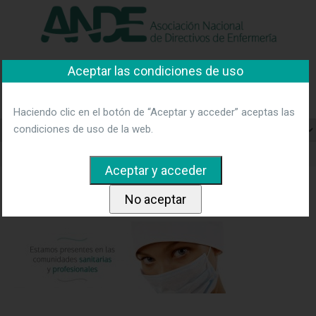
"Ver política"
*Acepto las condiciones
No aceptar y salir
Aceptar las condiciones de uso
Asociación Nacional de
Directivos de Enfermería
Haciendo clic en el botón de “Aceptar y acceder” aceptas las
condiciones de uso de la web.
Home
ANDE-slider-1
ANDE-slider-1