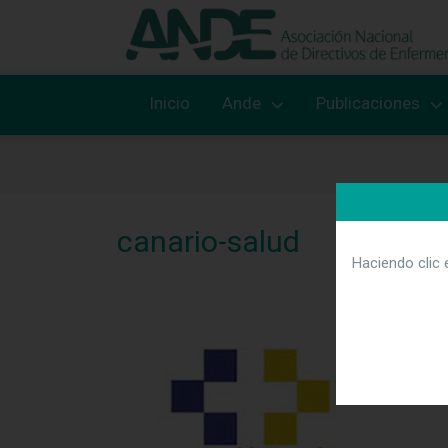
Inicio
Ande
Publicaciones
canario-salud
Haciendo clic 