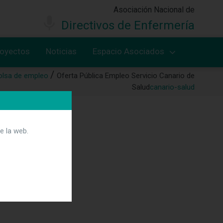
Asociación Nacional de
Directivos de Enfermería
royectos
Noticias
Espacio Asociados
olsa de empleo
Oferta Pública Empleo Servicio Canario de
Salud
canario-salud
e la web.