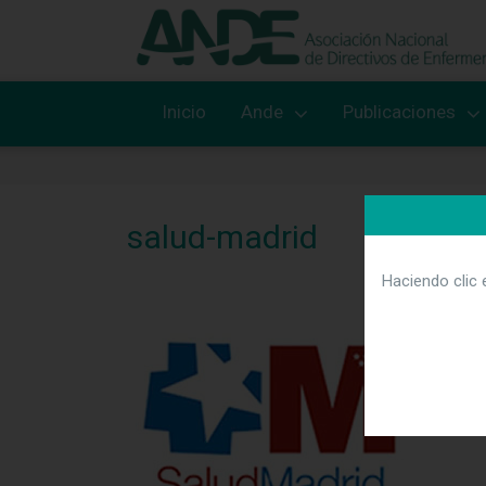
Inicio
Ande
Publicaciones
salud-madrid
Haciendo clic 