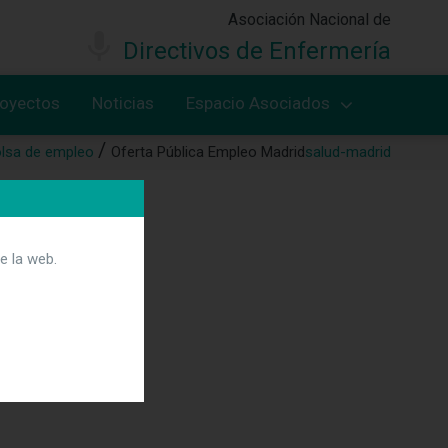
Asociación Nacional de
Directivos de Enfermería
royectos
Noticias
Espacio Asociados
lsa de empleo
Oferta Pública Empleo Madrid
salud-madrid
e la web.