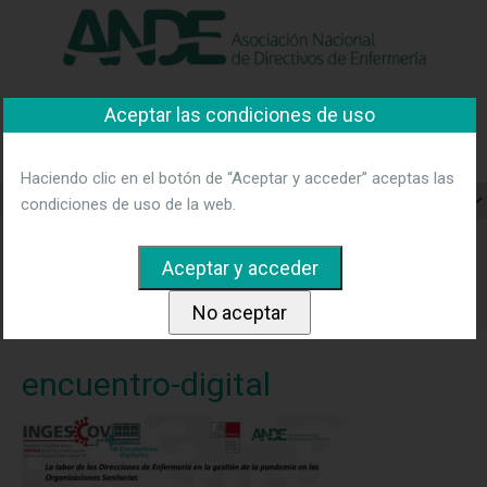
"Ver política"
*Acepto las condiciones
No aceptar y salir
Aceptar las condiciones de uso
Asociación Nacional de
Directivos de Enfermería
Haciendo clic en el botón de “Aceptar y acceder” aceptas las
condiciones de uso de la web.
Home
Noticias
La labor de las Direcciones de Enfermería
en la gestión de la pandemia en las Organizaciones Sanitarias.
Encuentro Digital organizado por ANDE y Sedisa
encuentro-
digital
encuentro-digital