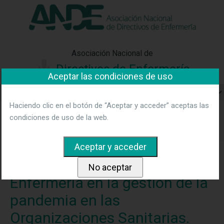
"Ver política"
*Acepto las condiciones
No aceptar y salir
Asociación Nacional de
Directivos de Enfermería
Aceptar las condiciones de uso
Haciendo clic en el botón de “Aceptar y acceder” aceptas las
Home
Noticias
La labor de las Direcciones de Enfermería
condiciones de uso de la web.
en la gestión de la pandemia en las Organizaciones Sanitarias.
Encuentro Digital organizado por ANDE y Sedisa
La labor de las Direcciones de
Enfermería en la gestión de la
pandemia en las
Organizaciones Sanitarias.