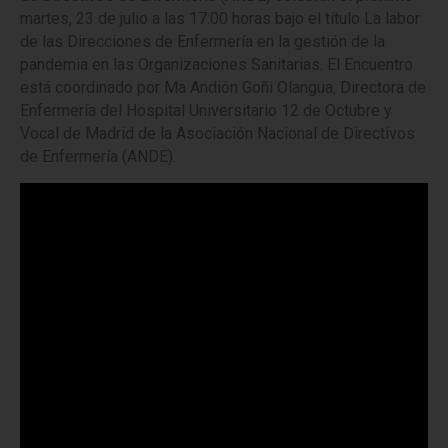
martes, 23 de julio a las 17:00 horas bajo el título La labor
de las Direcciones de Enfermería en la gestión de la
pandemia en las Organizaciones Sanitarias. El Encuentro
está coordinado por Ma Andión Goñi Olangua, Directora de
Enfermería del Hospital Universitario 12 de Octubre y
Vocal de Madrid de la Asociación Nacional de Directivos
de Enfermería (ANDE).