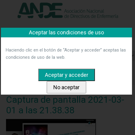
"Ver política"
*Acepto las condiciones
No aceptar y salir
Aceptar las condiciones de uso
Asociación Nacional de
Directivos de Enfermería
Haciendo clic en el botón de “Aceptar y acceder” aceptas las
condiciones de uso de la web.
Home
Noticias
I Forum Internacional de Gestión del
trabajo y educación permanente en salud. Portugal, febrero
2021.
Captura de pantalla 2021-03-01 a las 21.38.38
Captura de pantalla 2021-03-
01 a las 21.38.38