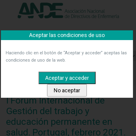
"Ver política"
*Acepto las condiciones
No aceptar y salir
Asociación Nacional de
Aceptar las condiciones de uso
Directivos de Enfermería
Haciendo clic en el botón de “Aceptar y acceder” aceptas las
condiciones de uso de la web.
Home
Noticias
I Forum Internacional de Gestión del
trabajo y educación permanente en salud. Portugal, febrero
2021.
I Forum Internacional de
Gestión del trabajo y
educación permanente en
salud. Portugal, febrero 2021.