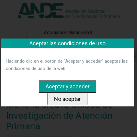
"Ver política"
*Acepto las condiciones
No aceptar y salir
Asociación Nacional de
Directivos de Enfermería
Aceptar las condiciones de uso
Haciendo clic en el botón de “Aceptar y acceder” aceptas las
Home
Blog
El Gobierno de Castilla-La Mancha crea la
condiciones de uso de la web.
Unidad de Investigación de Atención Primaria
El Gobierno de Castilla-La
Mancha crea la Unidad de
Investigación de Atención
Primaria