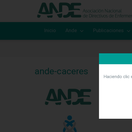
Inicio
Ande
Publicaciones
ande-caceres
Haciendo clic 