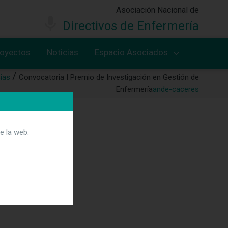
Asociación Nacional de
Directivos de Enfermería
royectos
Noticias
Espacio Asociados
ias
Convocatoria I Premio de Investigación en Gestión de
Enfermería
ande-caceres
e la web.