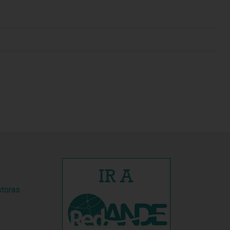
storas
s