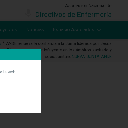
Asociación Nacional de
Directivos de Enfermería
royectos
Noticias
Espacio Asociados
s
ANDE renueva la confianza a la Junta liderada por Jesús
solidarse como actor influyente en los ámbitos sanitario y
sociosanitario
NUEVA-JUNTA-ANDE
e la web.