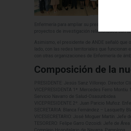
s
E
Enfermería para ampliar su presencia e influenci
proyectos de investigación relacionados con la
Asimismo, el presidente de ANDE señaló que otr
lado, con las redes territoriales que funcionan
con otras organizaciones de Enfermería de ámbit
Composición de la nu
PRESIDENTE: Jesús Sanz Villorejo. Director Clí
VICEPRESIDENTA 1ª: Mercedes Ferro Montiu. S
Servicio Navarro de Salud-Osasunbidea.
VICEPRESIDENTE 2º: Juan Paricio Muñoz. Enferm
SECRETARIA: Blanca Fernández – Lasquetty Blan
VICESECRETARIO: José Moguer Martín. Jefe de Se
TESORERO: Felipe Garro Ozcoidi. Jefe de Área
Complejo Hospitalario de Navarra. Pamplona.