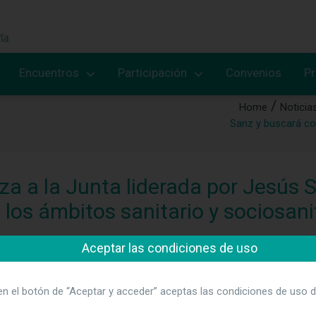
Encuentros
Participación
Convenios
P
Home
Noticia
Sanz y buscará con
a a la Junta liderada por Jesús 
 los ámbitos sanitario y sociosani
a Asamblea de socios de la Asociación Nacional de Directivos 
Aceptar las condiciones de uso
ebastián en el marco de las 29 Jornadas Nacionales de Enferme
onfianza a la lista liderada por el actual presidente de la entidad
en el botón de “Aceptar y acceder” aceptas las condiciones de uso d
n la Asamblea Extraordinaria convocada para renovar las autorid
esarrollando ANDE, con un crecimiento sostenido en cantidad de 