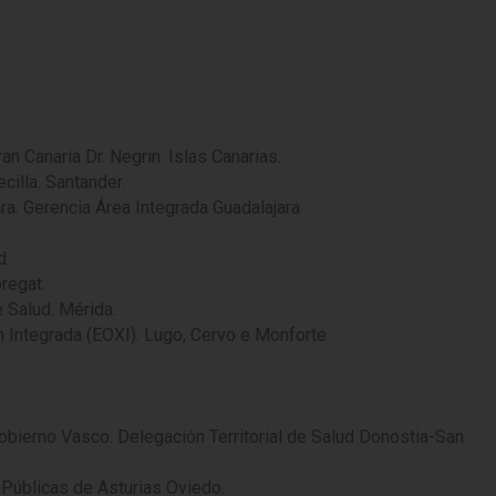
n Canaria Dr. Negrin. Islas Canarias.
illa. Santander.
a. Gerencia Área Integrada Guadalajara
d.
regat.
Salud. Mérida.
 Integrada (EOXI). Lugo, Cervo e Monforte.
bierno Vasco. Delegación Territorial de Salud Donostia-San
Públicas de Asturias Oviedo.