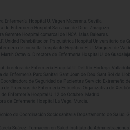
 Enfermería. Hospital U. Virgen Macarena. Sevilla.
a de Enfermería Hospital San Juan de Dios. Zaragoza.
a Gerente Hospital comarcal de INCA. Islas Baleares.
Unidad Rehabilitación Psiquiátrica Hospital Universitario de Gra
fermera de consulta Trasplante Hepático H. U. Marques de Valdec
ín Octavio. Directora de Enfermería Hospital U. de Guadalajar
.
bdirectora de Enfermería Hospital U. Del Río Hortega. Valladoli
 de Enfermería Parc Sanitari Sant Joan de Déu. Sant Boi de Llob
ordinadora de Seguridad de Pacientes Servicio Extremeño de 
 de Procesos de Enfermería Estructura Organizativa de Xestión
de Enfermería Hospital U. 12 de Octubre. Madrid.
ra de Enfermería Hospital La Vega. Murcia.
nico de Coordinación Sociosanitaria Departamento de Salud. Go
ía Suárez. Formación en Salud Instituto de Administraciones 