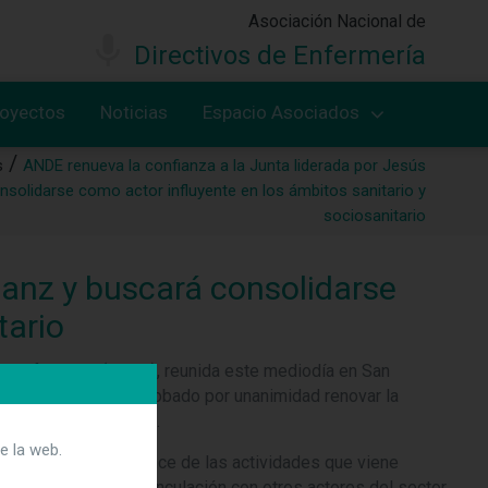
Asociación Nacional de
Directivos de Enfermería
royectos
Noticias
Espacio Asociados
s
ANDE renueva la confianza a la Junta liderada por Jesús
solidarse como actor influyente en los ámbitos sanitario y
sociosanitario
Sanz y buscará consolidarse
tario
de Enfermería (ANDE), reunida este mediodía en San
ras Gestoras, ha aprobado por unanimidad renovar la
, Jesús Sanz Villorejo.
e la web.
ades, Sanz hizo balance de las actividades que viene
asociados y en la vinculación con otros actores del sector