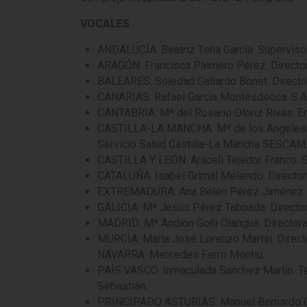
VOCALES
ANDALUCÍA: Beatriz Tena García. Supervisora
ARAGÓN: Francisca Palmero Pérez. Director
BALEARES: Soledad Gallardo Bonet. Director
CANARIAS: Rafael García Montesdeoca. S.A.F. 
CANTABRIA. Mª del Rosario Oloriz Rivas. En
CASTILLA-LA MANCHA: Mª de los Angeles Mart
Servicio Salud Castilla-La Mancha SESCAM
CASTILLA Y LEÓN: Araceli Tejedor Franco. Su
CATALUÑA. Isabel Grimal Melendo. Directora
EXTREMADURA: Ana Belén Pérez Jiménez. Co
GALICIA. Mª Jesús Pérez Taboada. Directora
MADRID: Mª Andión Goñi Olangua. Directora 
MURCIA. María José Lorenzo Martín. Directo
NAVARRA: Mercedes Ferro Montiu.
PAÍS VASCO. Inmaculada Sánchez Martín. Téc
Sebastián.
PRINCIPADO ASTURIAS: Manuel Bernardo Garc