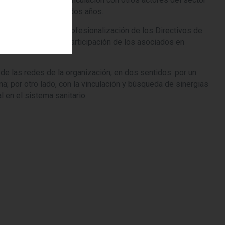
ndato de los próximos dos años.
 trabajando por la profesionalización de los Directivos de
ar la colaboración y participación de los asociados en
e las redes de la organización, en dos sentidos: por un
ma; por otro lado, con la vinculación y búsqueda de sinergias
 en el sistema sanitario.