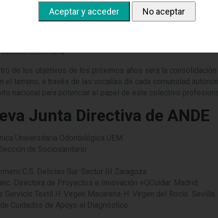
ociosanitario, y fijó los objetivos prioritarios para el nuevo ma
ntre esos objetivos, destacó la importancia estratégica de seguir
a como actor influyente en el sistema sanitario, así como facilit
 Gestión Enfermera.
o de los objetivos de los próximos años será la consolidación d
 en el terreno, a través de las vocalías de cada comunidad autóno
o nacional para potenciar el papel de este colectivo profesional
eva Junta Directiva de ANDE
nica Universitaria Odontológica UEM.
ección de Sociosanitario
ero C.S. Delicias Sur. Sector III Zaragoza.
c. Directora de Proyectos e Innovación +QCuidar. Madrid.
rvicio Textil H. Virgen Macarena-H. Virgen del Rocío. Sevilla.
 de Cuidados de Apoyo al Diagnóstico.