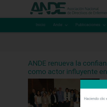
Inicio
Ande
Publicaciones
ANDE renueva la confianz
como actor influyente en
L
S
c
Haciendo clic 
E
d