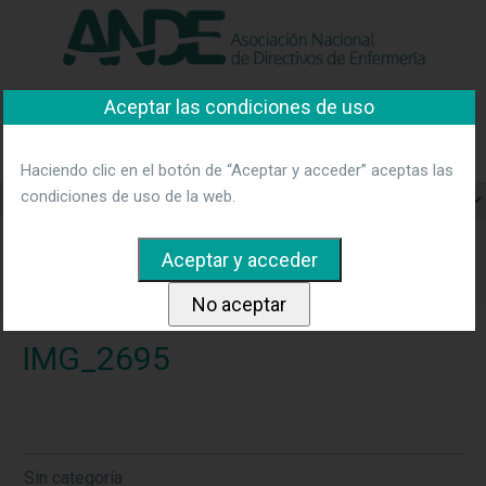
"Ver política"
*Acepto las condiciones
No aceptar y salir
Aceptar las condiciones de uso
Asociación Nacional de
Directivos de Enfermería
Haciendo clic en el botón de “Aceptar y acceder” aceptas las
condiciones de uso de la web.
Home
Noticias
ANDE presente en la apertura del 14
Congreso Internacional de APEGEL en Beja
(Portugal)
IMG_2695
IMG_2695
Sin categoría