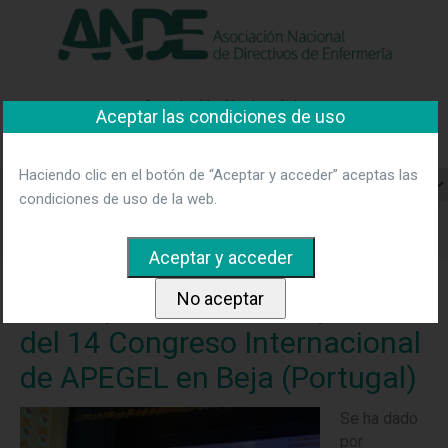
"Ver política"
*Acepto las condiciones
No aceptar y salir
Asociación Nacional de
Aceptar las condiciones de uso
Directivos de Enfermería
Haciendo clic en el botón de “Aceptar y acceder” aceptas las
condiciones de uso de la web.
Home
Noticias
ANDE presente en la apertura del 14
Congreso Internacional de APEGEL en Beja (Portugal)
ANDE presente en la apertura
del 14 Congreso Internacional
de APEGEL en Beja (Portugal)
Se ha dado
por