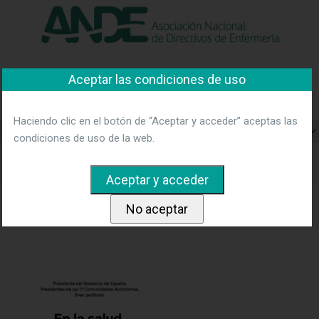
"Ver política"
*Acepto las condiciones
No aceptar y salir
Asociación Nacional de
Aceptar las condiciones de uso
Directivos de Enfermería
Haciendo clic en el botón de “Aceptar y acceder” aceptas las
condiciones de uso de la web.
Home
Noticias
ANDE firma el manifiesto "En la salud,
ustedes mandan pero no saben".
ManifiestoSSCC
ManifiestoSSCC