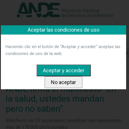
"Ver política"
*Acepto las condiciones
No aceptar y salir
Aceptar las condiciones de uso
Asociación Nacional de
Directivos de Enfermería
Haciendo clic en el botón de “Aceptar y acceder” aceptas las
condiciones de uso de la web.
Home
Noticias
ANDE firma el manifiesto “En la salud,
ustedes mandan pero no saben”.
ANDE firma el manifiesto “En
la salud, ustedes mandan
pero no saben”.
Manifiesto de 55 sociedades científicas que representan
más de 170.000 profesionales