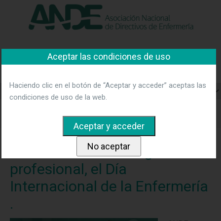
"Ver política"
*Acepto las condiciones
No aceptar y salir
Asociación Nacional de
Aceptar las condiciones de uso
Directivos de Enfermería
Haciendo clic en el botón de “Aceptar y acceder” aceptas las
condiciones de uso de la web.
Home
Blog
ANDE celebra con orgullo profesional, el Día
Internacional de la Enfermería .
ANDE celebra con orgullo
profesional, el Día
Internacional de la Enfermería
.