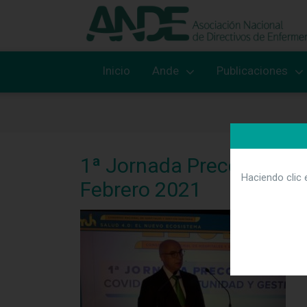
Inicio
Ande
Publicaciones
1ª Jornada Precongresual
Haciendo clic 
Febrero 2021
D
S
d
i