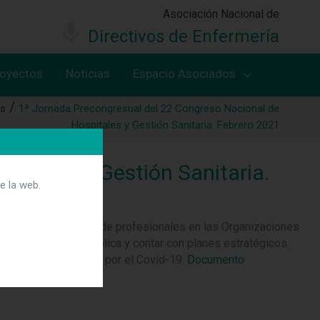
Asociación Nacional de
Directivos de Enfermería
royectos
Noticias
Espacio Asociados
as
1ª Jornada Precongresual del 22 Congreso Nacional de
Hospitales y Gestión Sanitaria. Febrero 2021
pitales y Gestión Sanitaria.
e la web.
l aumento del número de profesionales en las Organizaciones
rimaria y la Salud Pública y contar con planes estratégicos
a como la ocasionada por el Covid-19.
Documento