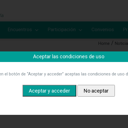
Encuentros
Participación
Convenios
P
Home
Notici
Aceptar las condiciones de uso
 del 22 Congreso Nacional de Hos
en el botón de “Aceptar y acceder” aceptas las condiciones de uso d
urante la jornada, se ha puesto de manifiesto la importancia de
anitarias y su formación específica, el refuerzo de la Atención P
e crisis, como herramientas clave en la gestión de una pandemi
nformativo
.