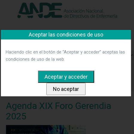
"Ver política"
*Acepto las condiciones
No aceptar y salir
Asociación Nacional de
Aceptar las condiciones de uso
Directivos de Enfermería
Haciendo clic en el botón de “Aceptar y acceder” aceptas las
condiciones de uso de la web.
Home
Noticias
XIX FORO GERENDIA Gestión avanzada de
la diabetes: innovación, evidencia y valor en la era digital.
Madrid- 16 y 17 de octubre 2025
Agenda XIX Foro Gerendia
2025
Agenda XIX Foro Gerendia
2025