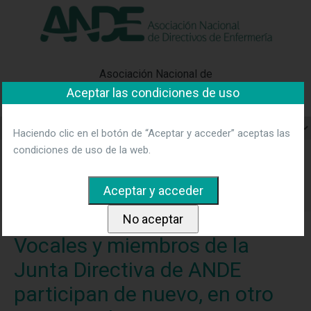
"Ver política"
*Acepto las condiciones
No aceptar y salir
Asociación Nacional de
Aceptar las condiciones de uso
Directivos de Enfermería
Haciendo clic en el botón de “Aceptar y acceder” aceptas las
condiciones de uso de la web.
Home
Noticias
Vocales y miembros de la Junta Directiva
de ANDE participan de nuevo, en otro Proyecto de AMPHOS
que Sedisa y Abbvie vuelven a desarrollar, formando parte de
varios grupos multiprofesionales.
Vocales y miembros de la
Junta Directiva de ANDE
participan de nuevo, en otro