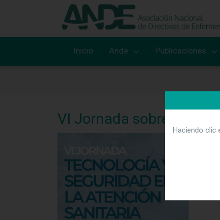
Inicio
Ande
Publicaciones
VI Jornada sobre “Tecnol
Haciendo clic 
Se cel
Acces