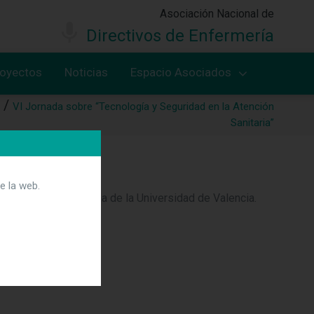
Asociación Nacional de
Directivos de Enfermería
royectos
Noticias
Espacio Asociados
VI Jornada sobre “Tecnología y Seguridad en la Atención
Sanitaria”
anitaria”
e la web.
 Facultad de Medicina de la Universidad de Valencia.