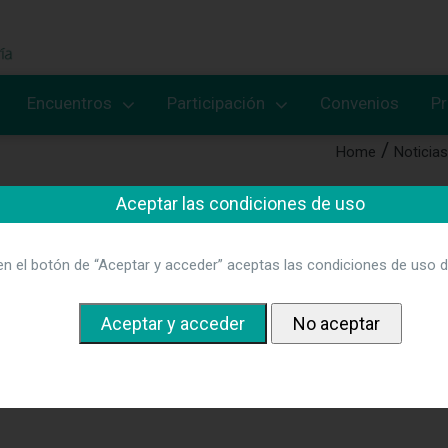
Encuentros
Participación
Convenios
P
Home
Noticias
Aceptar las condiciones de uso
ogía y Seguridad en la Atención S
en el botón de “Aceptar y acceder” aceptas las condiciones de uso d
ebrará el jueves 3 de noviembre de 2022 en el Aula CAJAL de la
o al programa
.