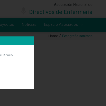
Asociación Nacional de
Directivos de Enfermería
royectos
Noticias
Espacio Asociados
Home
Fotografia sanitaria
e la web.