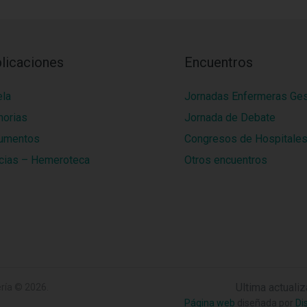
licaciones
Encuentros
ela
Jornadas Enfermeras Ge
orias
Jornada de Debate
umentos
Congresos de Hospitale
cias – Hemeroteca
Otros encuentros
Ultima actuali
ría
© 2026.
Página web
diseñada por
Di