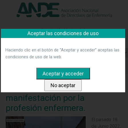
"Ver política"
*Acepto las condiciones
No aceptar y salir
Asociación Nacional de
Aceptar las condiciones de uso
Directivos de Enfermería
Haciendo clic en el botón de “Aceptar y acceder” aceptas las
condiciones de uso de la web.
Home
Noticias
UNIDAD ENFERMERA: manifestación por
la profesión enfermera.
UNIDAD ENFERMERA:
manifestación por la
profesión enfermera.
El pasado 18
de Junio 2022,