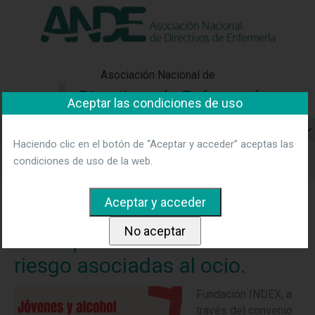
"Ver política"
*Acepto las condiciones
No aceptar y salir
Asociación Nacional de
Directivos de Enfermería
Aceptar las condiciones de uso
Haciendo clic en el botón de “Aceptar y acceder” aceptas las
Home
Noticias
Taller. Jóvenes y alcohol: cómo prevenir
condiciones de uso de la web.
conductas de riesgo asociadas al ocio.
Taller. Jóvenes y alcohol:
cómo prevenir conductas de
riesgo asociadas al ocio.
Fundación INDEX, a
través del convenio