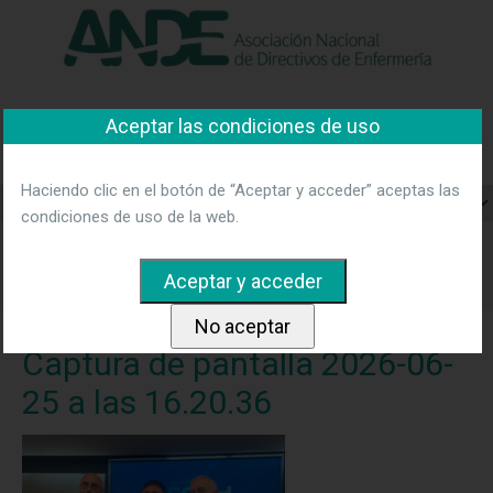
"Ver política"
*Acepto las condiciones
No aceptar y salir
Asociación Nacional de
Aceptar las condiciones de uso
Directivos de Enfermería
Haciendo clic en el botón de “Aceptar y acceder” aceptas las
condiciones de uso de la web.
Home
Noticias
Sedisa y ANDE presentan el 25 Congreso
Nacional de Hospitales y Gestión Sanitaria.
Captura de pantalla
2026-06-25 a las 16.20.36
Captura de pantalla 2026-06-
25 a las 16.20.36