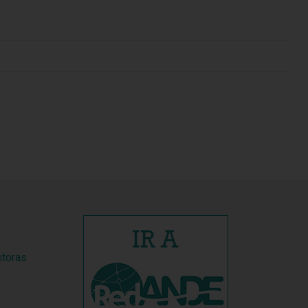
storas
s