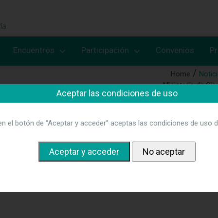
Encuentros
Participación
Convenios
P
Home
Notic
Ministerio de Cie
Aceptar las condiciones de uso
gr
en el botón de “Aceptar y acceder” aceptas las condiciones de uso d
-su-grado-se-imparta-solo-de-ma