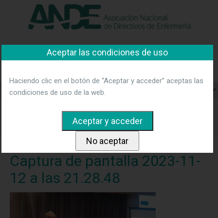
"Ver política"
*Acepto las condiciones
No aceptar y salir
Asociación Nacional de
Aceptar las condiciones de uso
Directivos de Enfermería
Haciendo clic en el botón de “Aceptar y acceder” aceptas las
condiciones de uso de la web.
Home
Noticias
Realizada la I Jornada Asturiana de
Enfermeras Gestoras
Captura de pantalla 2023-11-12 a las
21.28.48
Captura de pantalla 2023-11-
12 a las 21.28.48