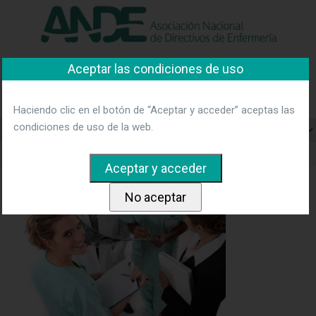
"Ver política"
*Acepto las condiciones
No aceptar y salir
Aceptar las condiciones de uso
Asociación Nacional de
Directivos de Enfermería
Haciendo clic en el botón de “Aceptar y acceder” aceptas las
condiciones de uso de la web.
Home
doctor and nurses