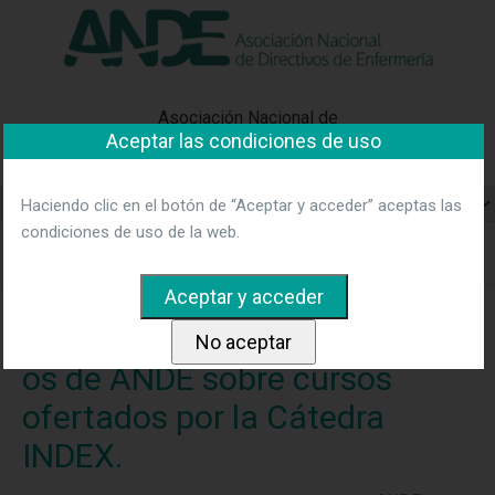
"Ver política"
*Acepto las condiciones
No aceptar y salir
Asociación Nacional de
Aceptar las condiciones de uso
Directivos de Enfermería
Haciendo clic en el botón de “Aceptar y acceder” aceptas las
condiciones de uso de la web.
Home
Noticias
Becas ofrecidas a asociadas-os de ANDE
sobre cursos ofertados por la Cátedra INDEX.
Becas ofrecidas a asociadas-
os de ANDE sobre cursos
ofertados por la Cátedra
INDEX.