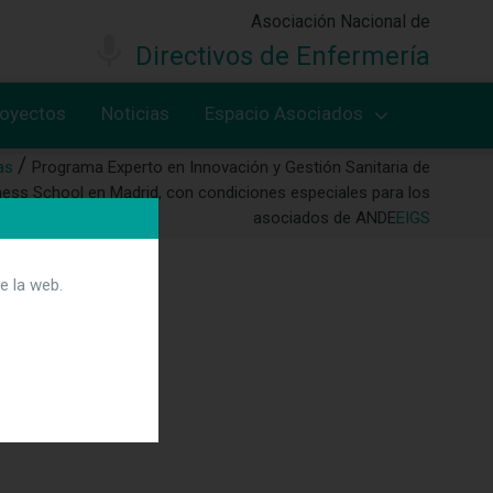
Asociación Nacional de
Directivos de Enfermería
royectos
Noticias
Espacio Asociados
as
Programa Experto en Innovación y Gestión Sanitaria de
ess School en Madrid, con condiciones especiales para los
asociados de ANDE
EIGS
e la web.