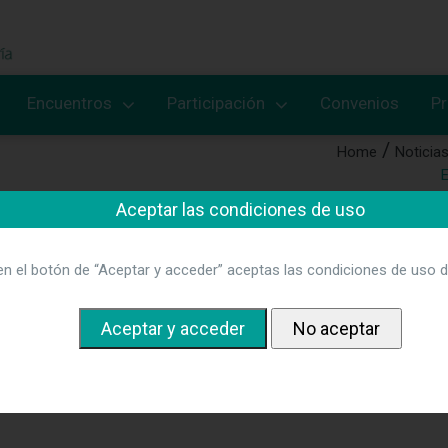
Encuentros
Participación
Convenios
P
Home
Noticia
E
Aceptar las condiciones de uso
 científico de las 32 Jornadas de
centrales
en el botón de “Aceptar y acceder” aceptas las condiciones de uso d
a “Gestión enfermera liderando una nueva era” se presentan temas
tora. Más información
pinchando aquí.