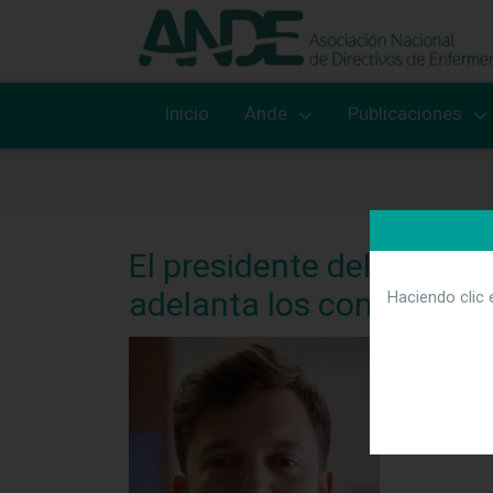
Inicio
Ande
Publicaciones
El presidente del Comité
adelanta los contenidos 
Haciendo clic 
Bajo el lem
función ges