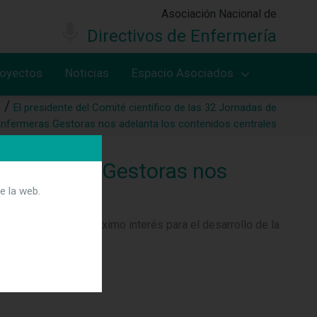
Asociación Nacional de
Directivos de Enfermería
royectos
Noticias
Espacio Asociados
s
El presidente del Comité científico de las 32 Jornadas de
nfermeras Gestoras nos adelanta los contenidos centrales
 Enfermeras Gestoras nos
e la web.
 de actualidad y máximo interés para el desarrollo de la