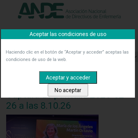
"Ver política"
*Acepto las condiciones
No aceptar y salir
Asociación Nacional de
Aceptar las condiciones de uso
Directivos de Enfermería
Haciendo clic en el botón de “Aceptar y acceder” aceptas las
condiciones de uso de la web.
Home
Noticias
Premios Sanitarias 2025
Captura de
pantalla 2025-02-26 a las 8.10.26
Captura de pantalla 2025-02-
26 a las 8.10.26