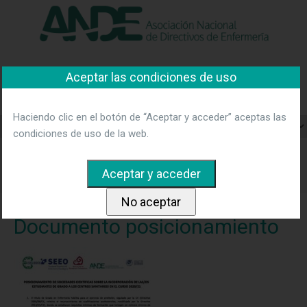
"Ver política"
*Acepto las condiciones
No aceptar y salir
Asociación Nacional de
Aceptar las condiciones de uso
Directivos de Enfermería
Haciendo clic en el botón de “Aceptar y acceder” aceptas las
condiciones de uso de la web.
Home
Noticias
Posicionamiento SS.CC. sobre
incorporación estudiantes de grado en centros sanitarios
2020/2021
Documento posicionamiento
Documento posicionamiento