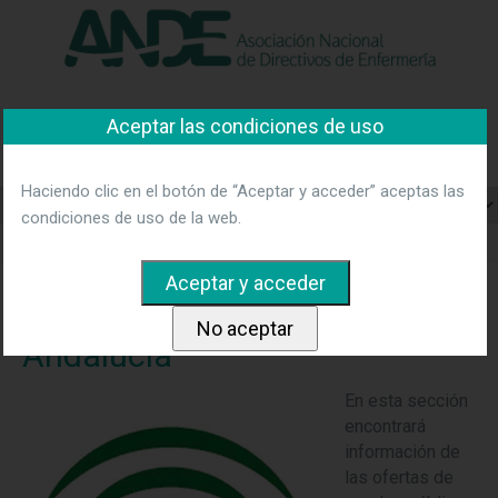
"Ver política"
*Acepto las condiciones
No aceptar y salir
Asociación Nacional de
Aceptar las condiciones de uso
Directivos de Enfermería
Haciendo clic en el botón de “Aceptar y acceder” aceptas las
condiciones de uso de la web.
Home
Bolsa de empleo
Oferta Pública Empleo Andalucía
Oferta Pública Empleo
Andalucía
En esta sección
encontrará
información de
las ofertas de