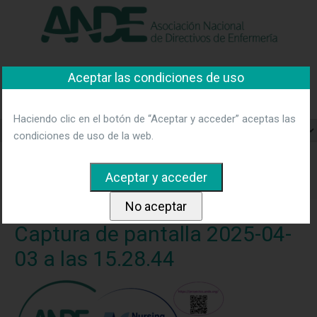
"Ver política"
*Acepto las condiciones
No aceptar y salir
Asociación Nacional de
Aceptar las condiciones de uso
Directivos de Enfermería
Haciendo clic en el botón de “Aceptar y acceder” aceptas las
condiciones de uso de la web.
Home
Noticias
Nursing Reseach Challenge. ANDE-NRC.
Se abre una nueva convocatoria.
Captura de pantalla 2025-04-
03 a las 15.28.44
Captura de pantalla 2025-04-
03 a las 15.28.44