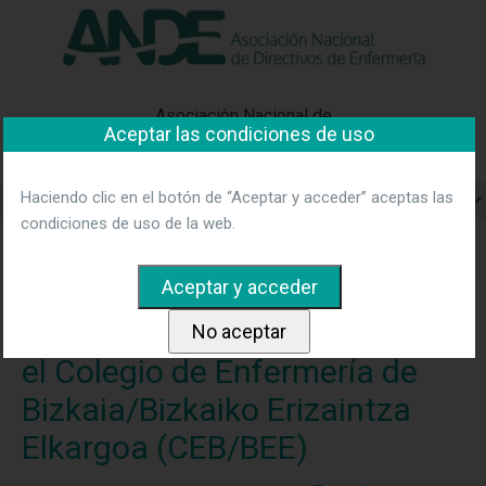
"Ver política"
*Acepto las condiciones
No aceptar y salir
Asociación Nacional de
Aceptar las condiciones de uso
Directivos de Enfermería
Haciendo clic en el botón de “Aceptar y acceder” aceptas las
condiciones de uso de la web.
Home
Noticias
Nueva Junta de Gobierno en el Colegio de
Enfermería de Bizkaia/Bizkaiko Erizaintza Elkargoa (CEB/BEE)
Nueva Junta de Gobierno en
el Colegio de Enfermería de
Bizkaia/Bizkaiko Erizaintza
Elkargoa (CEB/BEE)