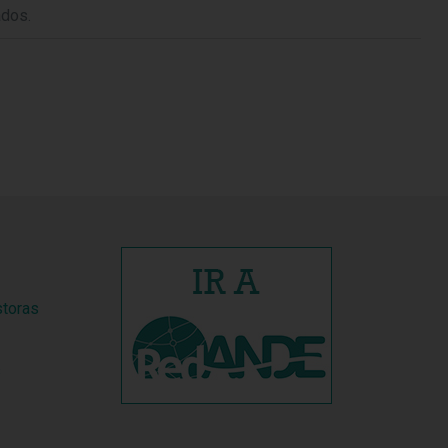
ados.
storas
s