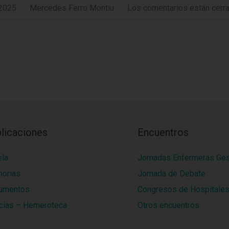
 2025
Mercedes Ferro Montiu
Los comentarios están cerr
licaciones
Encuentros
ela
Jornadas Enfermeras Ge
orias
Jornada de Debate
umentos
Congresos de Hospitale
cias – Hemeroteca
Otros encuentros