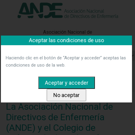
"Ver política"
*Acepto las condiciones
No aceptar y salir
Asociación Nacional de
Aceptar las condiciones de uso
Directivos de Enfermería
Haciendo clic en el botón de “Aceptar y acceder” aceptas las
condiciones de uso de la web.
Home
Noticias
La Asociación Nacional de Directivos de
Enfermería (ANDE) y el Colegio de Enfermería de Bizkaia
firman un convenio centrado en la formación y la
investigación
La Asociación Nacional de
Directivos de Enfermería
(ANDE) y el Colegio de