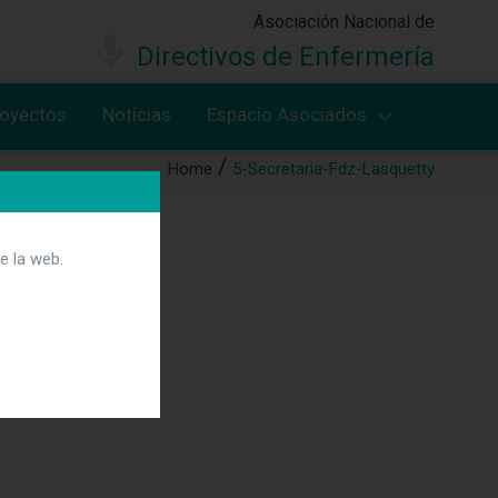
Asociación Nacional de
Directivos de Enfermería
royectos
Noticias
Espacio Asociados
Home
5-Secretaria-Fdz-Lasquetty
e la web.