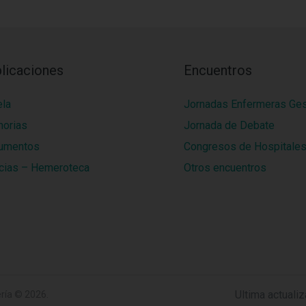
licaciones
Encuentros
ela
Jornadas Enfermeras Ge
orias
Jornada de Debate
umentos
Congresos de Hospitale
cias – Hemeroteca
Otros encuentros
Ultima actuali
ría
© 2026.