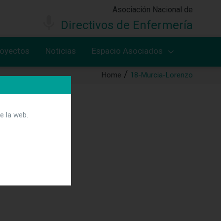
Asociación Nacional de
Directivos de Enfermería
royectos
Noticias
Espacio Asociados
Home
18-Murcia-Lorenzo
e la web.