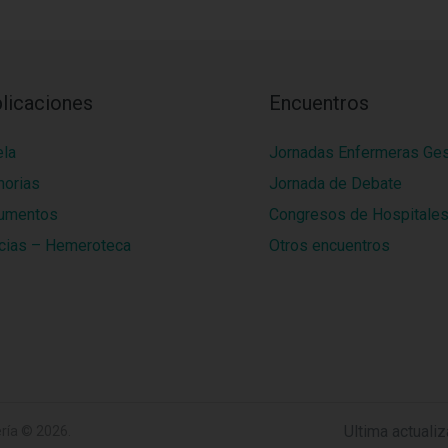
licaciones
Encuentros
ela
Jornadas Enfermeras Ge
orias
Jornada de Debate
umentos
Congresos de Hospitale
cias – Hemeroteca
Otros encuentros
Ultima actuali
ría
© 2026.