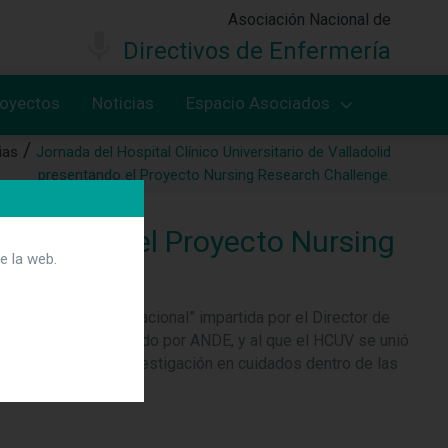
Asociación Nacional de
Directivos de Enfermería
royectos
Noticias
Espacio Asociados
ias
Jornada del Hospital Clínico Universitario de Valladolid
presentando el Proyecto Nursing Research Challenge.
resentando el Proyecto Nursing
e la web.
ón como reto organizacional” impartida por el Director de
ch Challenge
, liderado por ANDE, y al que el HCUV se unió
 e incentivar la investigación en cuidados dentro de las
vance.