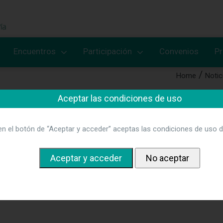
Encuentros
Participación
Convenios
P
Home
Notic
Aceptar las condiciones de uso
nico Universitario de Valladolid p
en el botón de “Aceptar y acceder” aceptas las condiciones de uso d
on la conferencia inaugural titulada “La gestión de la investigaci
nfermería se expuso la filosofía
del Proyecto Nursing Resear
ste año
.
Se trata de un proyecto ambicioso encaminado a fomentar
rganizaciones sanitarias y sociosanitarias para contribuir a su a