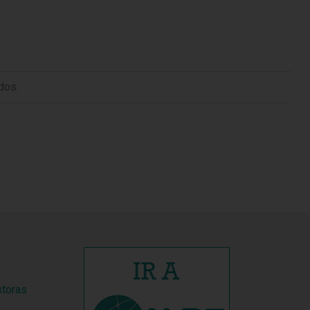
dos.
storas