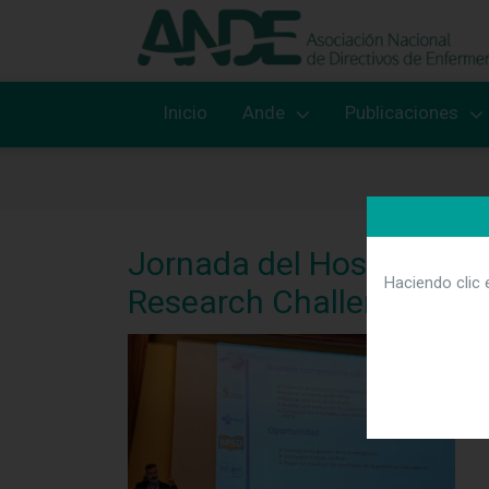
Inicio
Ande
Publicaciones
Jornada del Hospital Clí
Haciendo clic 
Research Challenge.
C
E
e
o