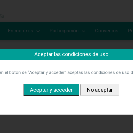
Encuentros
Participación
Convenios
P
Aceptar las condiciones de uso
2022
en el botón de “Aceptar y acceder” aceptas las condiciones de uso d
l Hospital Universitario 12 de Octubre y ANDE organizarán la J
rograma
.