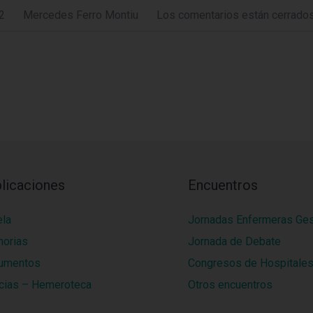
2
Mercedes Ferro Montiu
Los comentarios están cerrados
licaciones
Encuentros
ela
Jornadas Enfermeras Ge
orias
Jornada de Debate
umentos
Congresos de Hospitale
cias – Hemeroteca
Otros encuentros