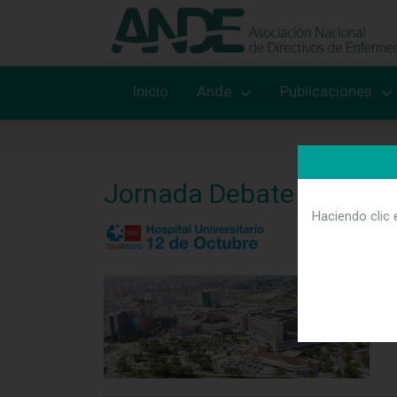
Inicio
Ande
Publicaciones
Jornada Debate Madrid 
Haciendo clic 
E
P