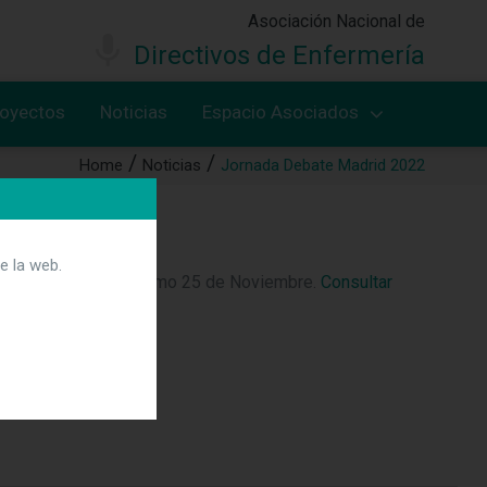
Asociación Nacional de
Directivos de Enfermería
royectos
Noticias
Espacio Asociados
Home
Noticias
Jornada Debate Madrid 2022
e la web.
ornada Debate el próximo 25 de Noviembre.
Consultar