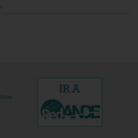
.
storas
s