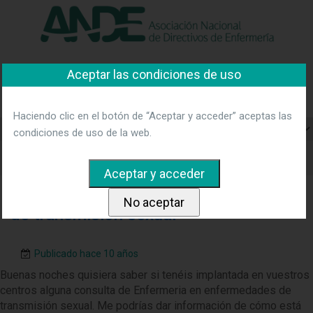
"Ver política"
*Acepto las condiciones
No aceptar y salir
Aceptar las condiciones de uso
Asociación Nacional de
Directivos de Enfermería
Haciendo clic en el botón de “Aceptar y acceder” aceptas las
condiciones de uso de la web.
Consulta Enfermeria en enfermedades
de transmisión sexual
Publicado hace 10 años
Buenas noches quisiera saber si tenéis implantada en vuestros
centros alguna consulta de Enfermeria en enfermedades de
transmisión sexual. Me podrías dar información de cómo está