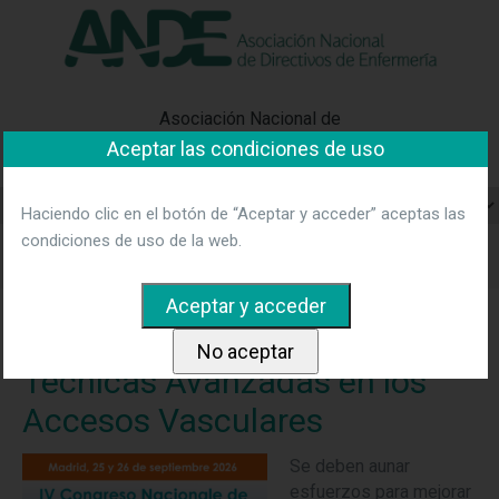
"Ver política"
*Acepto las condiciones
No aceptar y salir
Asociación Nacional de
Aceptar las condiciones de uso
Directivos de Enfermería
Haciendo clic en el botón de “Aceptar y acceder” aceptas las
condiciones de uso de la web.
Home
Noticias
IV Congreso Nacional de Técnicas
Avanzadas en los Accesos Vasculares
IV Congreso Nacional de
Técnicas Avanzadas en los
Accesos Vasculares
Se deben aunar
esfuerzos para mejorar